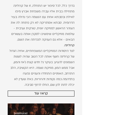
בדרך כלל, לכל סיפור יש התחלה, זו של קרולינה
מתחילה בבית אליו עברה משפחת אברץ מיפו
לאילת ובסבתא אחת עם הנשמה הכי גדולה בעיר
הדרומית. סבתא אסתריקה לא רק פתחה לה את
הצוהר הראשון למוזיקה יוונית, טורקית וערבית -
עולמות מוזיקליים שימשיכו לסקרן אותה בעשורים
הבאים - אלא גם העניקה לנכדתה את השם,
קרולינה
.
לצד היסודות המוזיקליים המשפחתיים, אחיה הגדול
של קרולינה חשף אותה לכל הטוב שהיה לשנות
השמונים להציע: בעיקר גל חדש קצת ג׳אז והמון,
אבל ממש המון, מוזיקת נשמה. היא הקשיבה, הלב
התרחב, האוזניים התחדדו והעניים נפערו
בתדהמה.
כמה נקודות זהרוריות, כאלו שעדין לא
יכלה לתת להן שם, החלו לרחף סביבה.
קרא/י עוד
boazmurad