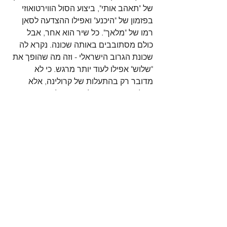
של "תאהב אותי", ביצוע הסול הווירטואוזי 
בפזמון של "היכנע" ואפילו ההצדעה לסאן 
רמו של "מלאך". כל שיר הוא אחר, אבל 
כולם מסתובבים באותה שכונה. נקרא לה 
שכונת הגרוב הישראלי - וזה מה שהופך את 
"שלוש" אפילו לעוד יותר מרגש. כי לא 
מדובר רק בהתעלות של קרולינה, אלא 
באלבום הניצחון של סצנה שלמה.
אם תרצו - רגע התהילה של הגרוב העברי 
הלוחם. זה מרגש, כי לתוך העבודה הכמעט 
מושלמת הזו מתנקזים אינספור רגעים 
בדברי ימי הז'אנר, שפשוט נבנה בהדרגה 
ובהתמדה לאורך שנים ארוכות, עד שהגיע 
לשיאו. אפשר לשמוע כאן הדים לפאנסט, 
ההרכב המשובח של קרולינה מתחילת 
המילניום (שאחד מחבריו, שי פרץ, מנגן כאן 
בגיטרה חשמלית), לשלושת האלבומים של 
פאנקנשטיין, מחלוצי הגרוב, שכמה מהם 