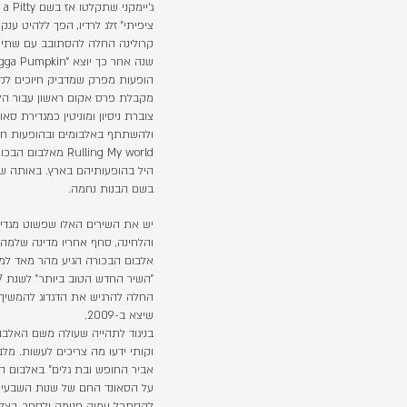
קרולינה החלה להסתובב עם שתי 
הופעות מפרק שמדביק חיוכים לקה
צוברת ניסיון ומוניטין כמגדירת 
היל בהופעותיהם בארץ. באותה שנ
בשם הבנות נחמה.
אלבום הבכורה הגיע מהר מאד למע
החלה להרגיש את הדגדוג להמשיך
שיצא ב-2009.
בניגוד לתהייה שעולה משם האלבו
וקותי ידעו מה צריכים לעשות. מלבד
אביר החופש ובת גלים" באלבום 
על הסאונד החם של שנות השבעים
להסתכל עמוק פנימה ולספר, בצלי