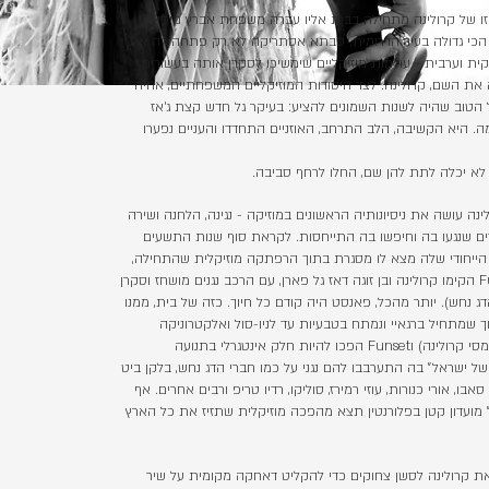
 זו של קרולינה מתחילה בבית אליו עברה משפחת אברץ מיפו
כי גדולה בעיר הדרומית. סבתא אסתריקה לא רק פתחה לה את
רקית וערבית - עולמות מוזיקליים שימשיכו לסקרן אותה בעשורים
את השם, קרולינה. לצד היסודות המוזיקליים המשפחתיים, אחיה
 הטוב שהיה לשנות השמונים להציע: בעיקר גל חדש קצת ג׳אז
מה. היא הקשיבה, הלב התרחב, האוזניים התחדדו והעניים נפערו
ן לא יכלה לתת להן שם, החלו לרחף סביבה.
נה עושה את ניסיונותיה הראשונים במוזיקה - נגינה, הלחנה ושירה
ם שנגעו בה וחיפשו בה התייחסות. לקראת סוף שנות התשעים
ם הייחודי שלה מצא לו מסגרת בתוך הרפתקה מוזיקלית שהתחילה,
איך לא, בסיפור אהבה. את Funset הקימו קרולינה ובן זוגה דאז גל פארן, עם הרכב נגנים מושחז וסקרן
ג נחש). יותר מהכל, פאנסט היה קודם כל חיוך. כזה של בית, ממנו
 שמתחיל ברגאיי ונמתח בטבעיות עד לניו-סול ואלקטרוניקה
מעושנת. מהר מאד קרולינה (אז אמסי קרולינה) וFunset הפכו להיות חלק אינטגרלי בתנועה
של ישראל״ בה התערבבו להם נגני על כמו חברי הדג נחש, בלקן ביט
סאבו, אורי כנורות, עוזי רמירז, סוליקו, רדיו טריפ ורבים אחרים. אף
 מועדון קטן בפלורנטין תצא מהפכה מוזיקלית שתזיז את כל הארץ
מינו את קרולינה לסשן צחוקים כדי להקליט דאחקה מקומית על שיר