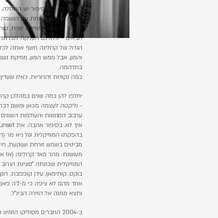
בדרך כלל, לכל סיפור יש התחלה,
לאילת ובסבתא אחת עם הנשמה ה
הצוהר הראשון למוזיקה יוונית, טו
הבאים - אלא גם העניקה לנכדתה 
הגדול של קרולינה חשף אותה לכל
והמון, אבל ממש המון, מוזיקת נש
בתדהמה.
כמה נקודות זהרוריות, כאלו שעדי
יחלפו להן כמה שנים במהלכן קרולי
- וליקטה לעצמה מכאן ומשם דברי
ערבוב הסגנונות והעולמות השוני
בהפקתו המוזיקלית של גיא מר (הד
מביטים בשמש זורחת ושוקעת, חיוך
המוזיקלית שכונתה ״סצינת הגרוב 
בוקס, קותימאן, עידן קופפברג, רונן 
אחד מהם לא ציפה כי מ-״ג׳ה פאן״
ותצא ממנה אל הזירה הבינ״ל.
ב-2004 החברים מסוליקו הז