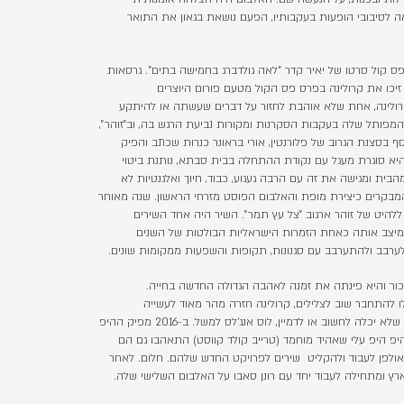
אה לסיבובי הופעות בעקבותיו, הפעם נושאת בגאון את התואר
נה את פס קול סרטו של יאיר קדר "לאה גולדברג בחמישה בתים". גרסאות
יכו את קרולינה בפרס פס הקול מטעם פורום היוצרים
קרולינה, אחת שלא אוהבת לחזור על דברים שעשתה או להיתקע
פותל שלה בעקבות הסקרנות ומקורות נביעת הרגש בה, וב״זוהר״,
ף בסצנת הגרוב של פלורנטין, אורי בראונר כנרות שכתב והפיק
א סוגרת מעגל עם נקודת ההתחלה בבית סבתא, נותנת ביטוי
בית ומגישה את זה עם הרבה געגוע, כבוד, חיוך ואלגנטיות לא
מבקרים כיצירת מופת והאלבום הפוסט מזרחי הראשון. שנה מאוחר
 ללהיט של זוהר ארגוב ״צל עץ תמר״. השיר היה אחד השירים
ומיצב אותה כאחת הזמרות הישראליות הבולטות של השנים
לערבב ולהתערבב עם סגנונות, תקופות והשפעות ממקומות שונים.
 להתחבר שוב לצלילים, קרולינה חזרה מהר מאוד לעשייה
המוסיקלית, וכרגיל אצלה, מכיוונים שלא יכלה לחשוב או לדמיין, לוס אנג׳לס למשל. ב-2016 מפיק ההיפ
יפ היפ עלי שאהיד מוחמד (טרייב קולד קווסט) התאהבו גם הם
לאולפן לעבוד ולהקליט שירים לפרויקט החדש שלהם. חלום. לאחר
רץ ומתחילה לעבוד יחד עם רונן סאבו על האלבום השלישי שלה.