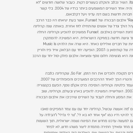
ג׳יימקני שתקלטו אז בשם Its a Pitty. השיר נכתב והוקלט בעשרים דקות. כעבור שלושה חודשים ״לא
ציפיתי״ זלג לרדיו, הפך ללהיט ענק והיה אחד השירים המושמעים ביותר ברדיו של 2004. בלי קשר
חברות חדשות בשם דנה עדיני ויעל דקלבאום.
שנה אחר כך יוצא ״Ragga Pumpkin״ אלבום הבכורה של Funset, אשר בעת יציאתו היו כבר הרכב
ל הולך וגדל של אנשים שהתחילו לזוז אחרת. באותה שנה קרולינה
מקבלת פרס אקום ראשון עבור הלחנת השירים באלבום. Funset ממשיכים להופיע וקרולינה החלה
סאונד וגישה חדשה במוזיקה הישראלית. היא המשיכה להסתקרן
ולהשתתף באלבומים ובהופעות חיות של חברים ואלילים כאחד. היא שרה את הלהיט Music Is
Rulling My world מאלבום הבכורה של קותימאן ב-2007; הופיעה יחד עם הבלאק אייד פיז ולוריין
ה היא מגשימה חלום נוסף ומוציאה אלבום פולק-סול יחד עם הרכב
יש את השירים האלו שפשוט מגדירים תקופה ולוכדים את רוח הזמן. So Far, שקרולינה כתבה
והלחינה, סחף אחריו מדינה שלמה והטריו הפך לאחד ההרכבים המוערכים והפופולרים של 2007.
מד פלטינה וקרולינה הוסיפה פרס אקו״ם נוסף, הפעם בקטגוריה
״השיר החדש הטוב ביותר״ לשנת 2007. השלישייה המשיכה להופיע בארץ ובעולם, וקרולינה, שוב
 את המסע והחלה לעבוד על השירים שירכיבו את אלבום הבכורה
ם ״מה אעשה עכשיו״, קרולינה יחד עם עם צמד המפיקים סאבו
 להיטי רדיו כמו ״אף אחד לא בא לי״, ״צר לי צ׳רלי״ ו"הבלדה על
הם למעשה עדכנו מחדש את המינוח נשמה ישראלית, תוך השענות
 מחד ומאידך חתירה מתמדת ליצור משהו חדש, לא לפחד
לות ובכנות, על הנעשה שם. האלבום היה הצלחה אומנותית