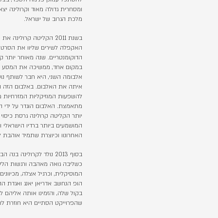
ומסחרית גדולה מאוד וקרולינה יצ
מלכת הגרוב של ישראל.
בשנת 2011 הקליטה קרולי
האקפלה לשירים שליוו את הסרט ז
הדוקומנטריים. שנה מאוחר יותר 
במקום אחד, ממשיכה את המסע המ
אלבומה השני, היא חבר לשותף נוס
איתה את האלבום. באלבום הזה הי
להשפעות המוזיקליות המזרחיות מה
מתאמצת. האלבום הוגדר על ידי ה
יותר הקליטה קרולינה גרסת כיסוי
המושמעים ביותר ברדיו הישראלי 
האחרונוו וכיוצרת שתמיד אוהבת 
בסוף 2013 נולד לקרולינה בנה הבכור והיא פינתה את זמנה לאהבה הגדולה החדשה בחייה.
כשליבה גואה מאהבה ורגשות הללו
הופ הנחשב אדריאן יאנג ואגדת הה
בקול שלה, והזמינו אותה אליהם 
שהפרוייקט הסתיים היא חוזרת לא